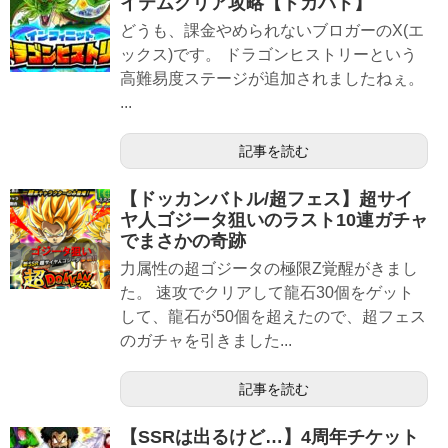
イテムクリア攻略【ドカバト】
どうも、課金やめられないブロガーのX(エ
ックス)です。 ドラゴンヒストリーという
高難易度ステージが追加されましたねぇ。
...
記事を読む
【ドッカンバトル/超フェス】超サイ
ヤ人ゴジータ狙いのラスト10連ガチャ
でまさかの奇跡
力属性の超ゴジータの極限Z覚醒がきまし
た。 速攻でクリアして龍石30個をゲット
して、龍石が50個を超えたので、超フェス
のガチャを引きました...
記事を読む
【SSRは出るけど…】4周年チケット