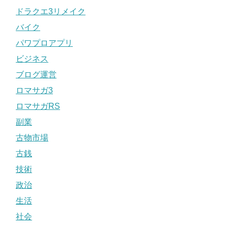
ドラクエ3リメイク
バイク
パワプロアプリ
ビジネス
ブログ運営
ロマサガ3
ロマサガRS
副業
古物市場
古銭
技術
政治
生活
社会