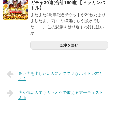
ガチャ30連(合計160連)【ドッカンバ
トル】
またまた4周年記念チケットが30枚たまり
ましたよ。 前回の40連はもう惨敗でし
た……。 この悲劇を繰り返すわけにはい
か...
記事を読む
高い声を出したい人にオススメなボイトレ本と
は？
声が低い人でもカラオケで歌えるアーティスト
＆曲