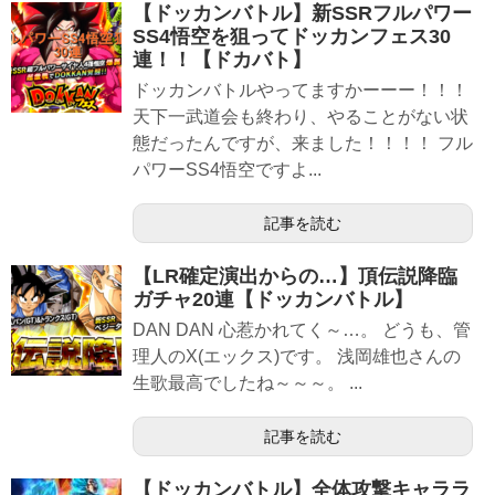
【ドッカンバトル】新SSRフルパワー
SS4悟空を狙ってドッカンフェス30
連！！【ドカバト】
ドッカンバトルやってますかーーー！！！
天下一武道会も終わり、やることがない状
態だったんですが、来ました！！！！ フル
パワーSS4悟空ですよ...
記事を読む
【LR確定演出からの…】頂伝説降臨
ガチャ20連【ドッカンバトル】
DAN DAN 心惹かれてく～…。 どうも、管
理人のX(エックス)です。 浅岡雄也さんの
生歌最高でしたね～～～。 ...
記事を読む
【ドッカンバトル】全体攻撃キャララ