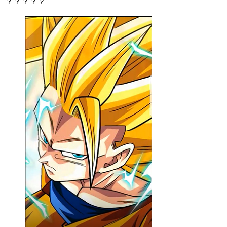
？？？？？