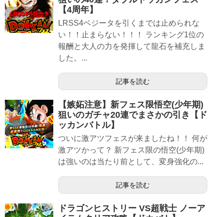
【4周年】
LRSS4ベジータを引くまでは止められな
い！！止まらない！！！ ランキング1位の
報酬と大人の力を発揮して龍石を補充しま
した。...
記事を読む
【嫉妬注意】新フェス限悟空(少年期)
狙いのガチャ20連でまさかの引き【ド
ッカンバトル】
ついに激アツフェスが来ましたね！！ 何が
激アツかって？ 新フェス限の悟空(少年期)
は強いのは当たり前として、変身強化の...
記事を読む
ドラゴンヒストリー VS超戦士 ノーア