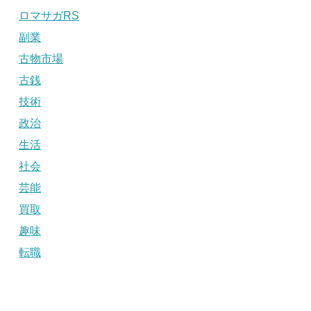
ロマサガRS
副業
古物市場
古銭
技術
政治
生活
社会
芸能
買取
趣味
転職