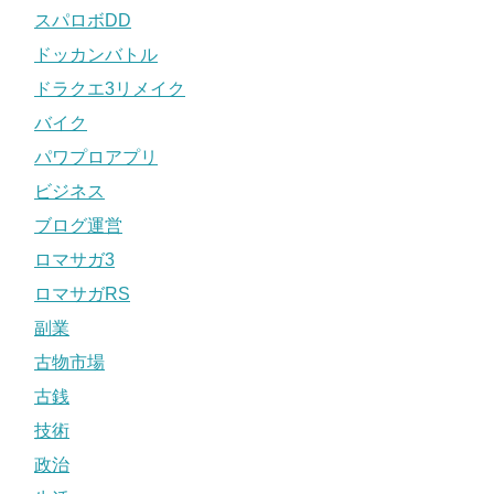
スパロボDD
ドッカンバトル
ドラクエ3リメイク
バイク
パワプロアプリ
ビジネス
ブログ運営
ロマサガ3
ロマサガRS
副業
古物市場
古銭
技術
政治