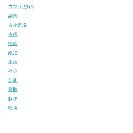
ロマサガRS
副業
古物市場
古銭
技術
政治
生活
社会
芸能
買取
趣味
転職