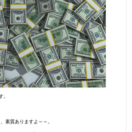
す。
」
た、素質ありますよ～～。