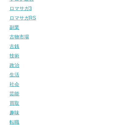
ロマサガ3
ロマサガRS
副業
古物市場
古銭
技術
政治
生活
社会
芸能
買取
趣味
転職