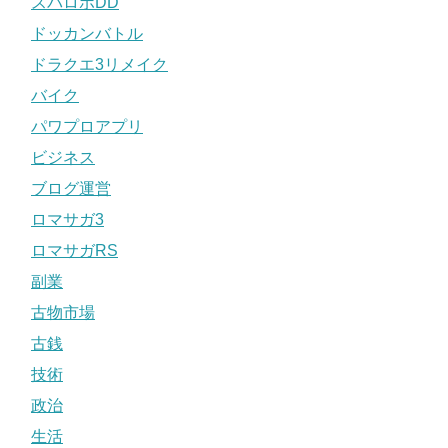
スパロボDD
ドッカンバトル
ドラクエ3リメイク
バイク
パワプロアプリ
ビジネス
ブログ運営
ロマサガ3
ロマサガRS
副業
古物市場
古銭
技術
政治
生活