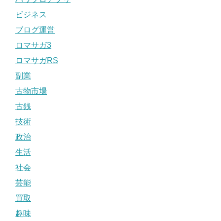
ビジネス
ブログ運営
ロマサガ3
ロマサガRS
副業
古物市場
古銭
技術
政治
生活
社会
芸能
買取
趣味