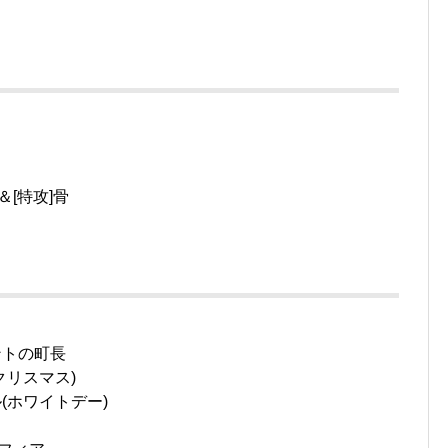
＆[特攻]骨
ラ
ントの町長
クリスマス)
(ホワイトデー)
ク