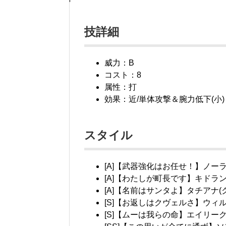
技詳細
威力：B
コスト：8
属性：打
効果：近/単体攻撃＆腕力低下(小)
スタイル
[A]【武器強化はお任せ！】ノー
[A]【わたしが町長です】キドラ
[A]【名前はサンタよ】タチアナ(
[S]【お返しはクヴェルさ】ウィル
[S]【ムーは我らの命】エイリー