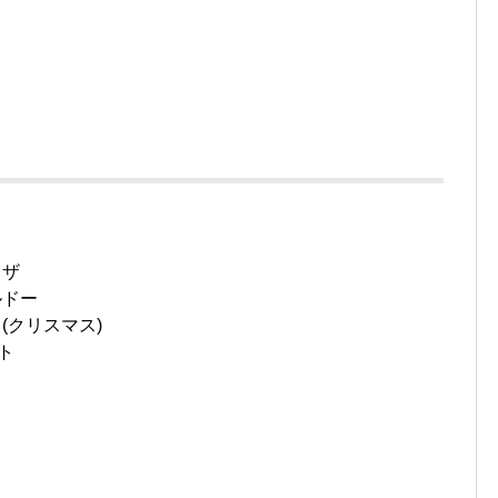
ド
イザ
ルドー
(クリスマス)
ト