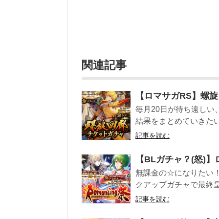
関連記事
【ロマサガRS】螺
毎月20日が待ち遠しい
結果をまとめていきたいと思
記事を読む
【BLガチャ？(怒)
無課金の☆になりたい！
クアップガチャで最終皇帝
記事を読む