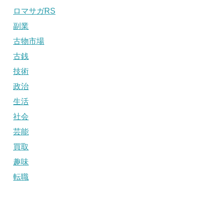
ロマサガRS
副業
古物市場
古銭
技術
政治
生活
社会
芸能
買取
趣味
転職