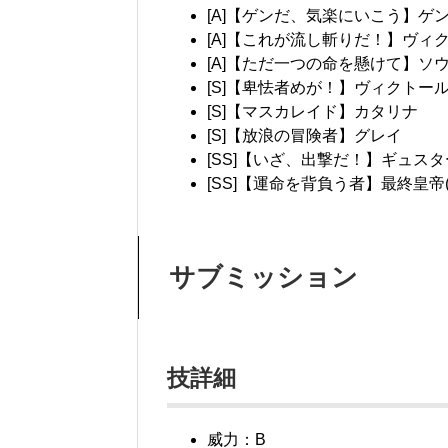
[A]【ゲンだ、気楽にいこう】ゲ
[A]【これが流し斬りだ！】ヴィ
[A]【ただ一つの命を懸けて】ソ
[S]【卑怯者めが！】ヴィクトー
[S]【マスカレイド】カタリナ
[S]【放浪の冒険者】グレイ
[SS]【いざ、出撃だ！】ギュス
[SS]【運命を背負う者】最終皇帝(
サブミッション
技詳細
威力：B