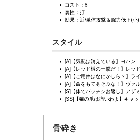
コスト：8
属性：打
効果：近/単体攻撃＆腕力低下(小)
スタイル
[A]【気配は消えている】ヨハン
[A]【レッド様の一撃だ！】レッ
[A]【ご用件はなにかしら？】ラ
[A]【命をもてあそぶな！】ヴァ
[S]【体でバッチシお返し】アザミ
[SS]【猫の爪は痛いわよ】キャッ
骨砕き