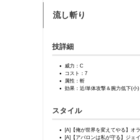
流し斬り
技詳細
威力：C
コスト：7
属性：斬
効果：近/単体攻撃＆腕力低下(小)
スタイル
[A]【俺が世界を変えてやる】オ
[A]【アバロンは私が守る】ジェ