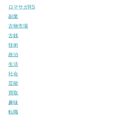
ロマサガRS
副業
古物市場
古銭
技術
政治
生活
社会
芸能
買取
趣味
転職