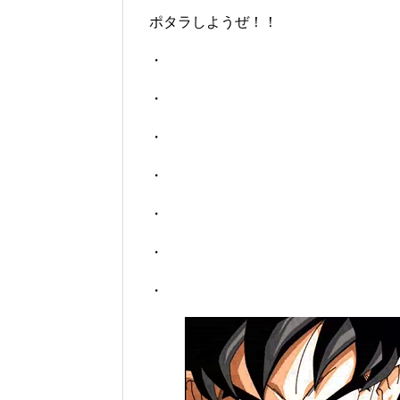
ポタラしようぜ！！
・
・
・
・
・
・
・