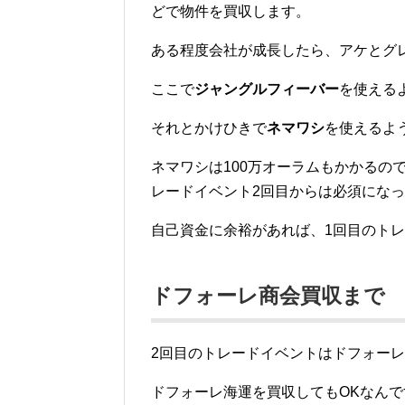
どで物件を買収します。
ある程度会社が成長したら、アケとグ
ここで
ジャングルフィーバー
を使える
それとかけひきで
ネマワシ
を使えるよ
ネマワシは100万オーラムもかかるの
レードイベント2回目からは必須にな
自己資金に余裕があれば、1回目のト
ドフォーレ商会買収まで
2回目のトレードイベントはドフォー
ドフォーレ海運を買収してもOKなん