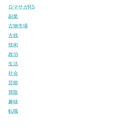
ロマサガRS
副業
古物市場
古銭
技術
政治
生活
社会
芸能
買取
趣味
転職