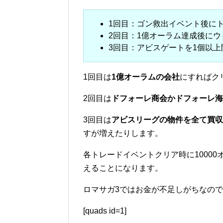
1回目：ゴン救出イベント後に
2回目：1億オーラム達成後に
3回目：アビスゲートを1個以
1回目は
1億オーラムの会社
にすればク
2回目は
ドフォーレ商会かドフォーレ海
3回目は
アビスリーグの物件を全て買収
すが増えたりします。
各トレードイベントクリア時に10000
えることになります。
ロマサガ3ではお金が不足しがちなの
[quads id=1]