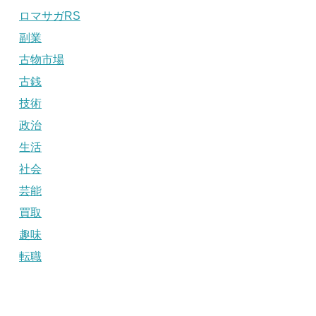
ロマサガRS
副業
古物市場
古銭
技術
政治
生活
社会
芸能
買取
趣味
転職