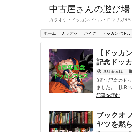
中古屋さんの遊び場
カラオケ・ドッカンバトル・ロマサガR
ホーム
カラオケ
バイク
ドッカンバトル
【ドッカン
記念ドッ
2018/6/16
3周年記念のド
ました。 【LRベ
記事を読む
ブックオ
ヤツを黙