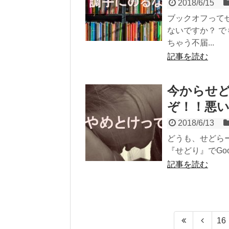
2018/6/15
ブックオフって
ないですか？ 
ちゃう不届...
記事を読む
今からせ
ぞ！！悪
2018/6/13
どうも、せどらー
『せどり』でGo
記事を読む
16