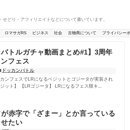
S・せどり・アフィリエイトなどについて書いています。
ロマサガRS
ビジネス
社会
古物商について
プライバシー
バトルガチャ動画まとめ#1】3周年
カンフェス
ドッカンバトル
ッカンフェスでLRになるベジットとゴジータが実装され
ジット】 【LRゴジータ】 LRになるフェス限キ...
フが赤字で「ざまー」とか言っている
らせたい