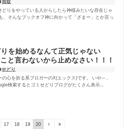
買取
せどりをやっている人からしたら神様みたいな存在じゃ
でも、そんなブックオフ神に向かって「ざまー」とか言っ
どりを始めるなんて正気じゃない
いこと言わないから止めなさい！！！
せどり
の心を折る系ブロガーのX(エックス)です。 いや～、
ogle検索するとゴミせどりブログがたくさん表示...
17
18
19
20