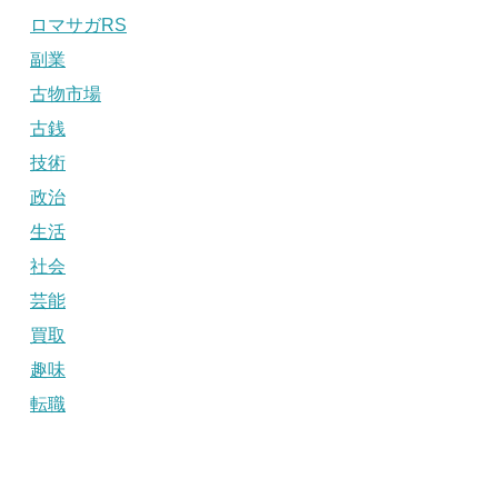
ロマサガRS
副業
古物市場
古銭
技術
政治
生活
社会
芸能
買取
趣味
転職