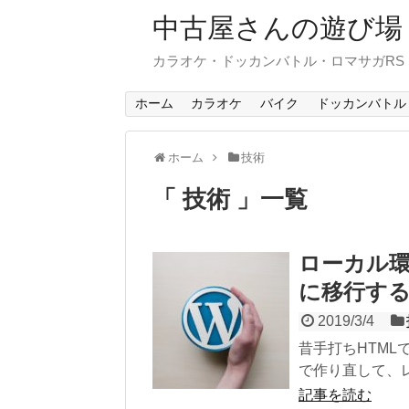
中古屋さんの遊び場
カラオケ・ドッカンバトル・ロマサガR
ホーム
カラオケ
バイク
ドッカンバトル
ホーム
技術
「 技術 」一覧
ローカル
に移行す
2019/3/4
昔手打ちHTMLで
で作り直して、レ
記事を読む